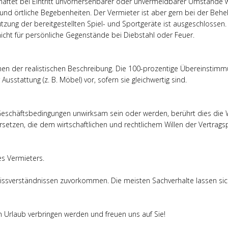
ehaftet bei Eintritt unvorhersehbarer oder unvermeidbarer Umstände wi
und örtliche Begebenheiten. Der Vermieter ist aber gern bei der Behe
utzung der bereitgestellten Spiel- und Sportgeräte ist ausgeschlossen.
icht für persönliche Gegenstände bei Diebstahl oder Feuer.
enen der realistischen Beschreibung. Die 100-prozentige Übereinstimm
sstattung (z. B. Möbel) vor, sofern sie gleichwertig sind.
eschäftsbedingungen unwirksam sein oder werden, berührt dies die W
setzen, die dem wirtschaftlichen und rechtlichem Willen der Vertrag
es Vermieters.
ssverständnissen zuvorkommen. Die meisten Sachverhalte lassen sic
n Urlaub verbringen werden und freuen uns auf Sie!