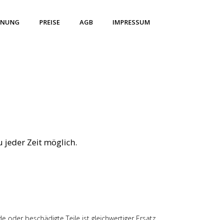
HNUNG
PREISE
AGB
IMPRESSUM
u jeder Zeit möglich.
e oder beschädigte Teile ist gleichwertiger Ersatz