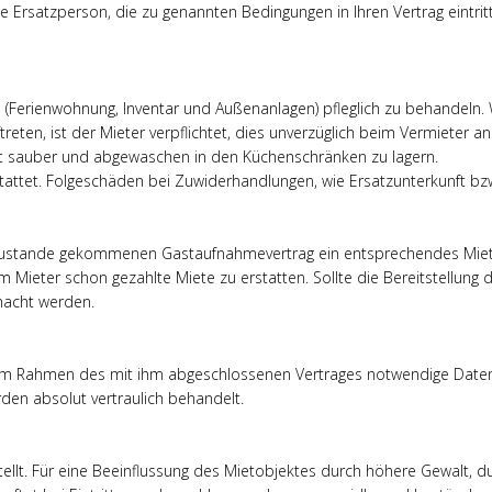
 Ersatzperson, die zu genannten Bedingungen in Ihren Vertrag eintritt,
en (Ferienwohnung, Inventar und Außenanlagen) pfleglich zu behandel
reten, ist der Mieter verpflichtet, dies unverzüglich beim Vermieter 
st sauber und abgewaschen in den Küchenschränken zu lagern.
tattet. Folgeschäden bei Zuwiderhandlungen, wie Ersatzunterkunft bz
am zustande gekommenen Gastaufnahmevertrag ein entsprechendes Miet
em Mieter schon gezahlte Miete zu erstatten. Sollte die Bereitstellun
macht werden.
s im Rahmen des mit ihm abgeschlossenen Vertrages notwendige Daten
den absolut vertraulich behandelt.
llt. Für eine Beeinflussung des Mietobjektes durch höhere Gewalt, d