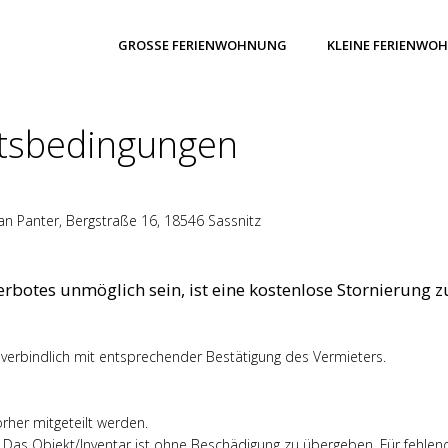
GROSSE FERIENWOHNUNG
KLEINE FERIENWO
ftsbedingungen
tian Panter, Bergstraße 16, 18546 Sassnitz
erbotes unmöglich sein, ist eine kostenlose Stornierung z
ls verbindlich mit entsprechender Bestätigung des Vermieters.
orher mitgeteilt werden.
. Das Objekt/Inventar ist ohne Beschädigung zu übergeben. Für fehlend